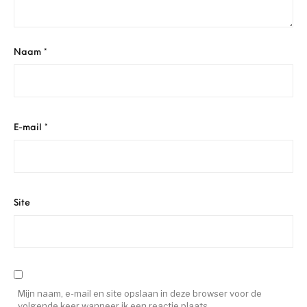
Naam
*
E-mail
*
Site
Mijn naam, e-mail en site opslaan in deze browser voor de
volgende keer wanneer ik een reactie plaats.